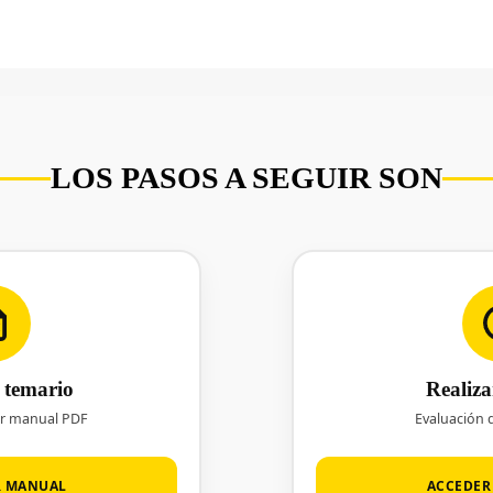
LOS PASOS A SEGUIR SON
l temario
Realiz
ar manual PDF
Evaluación d
R MANUAL
ACCEDER