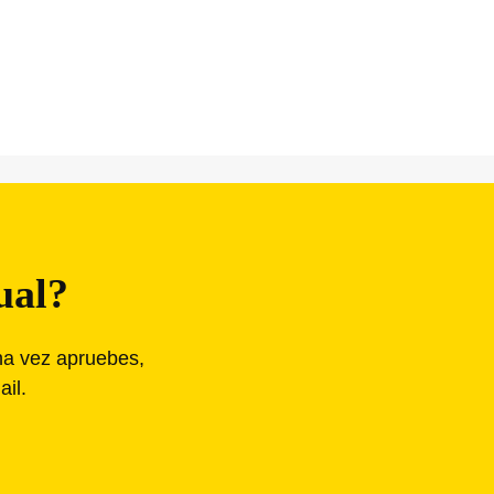
ual?
na vez apruebes,
ail.