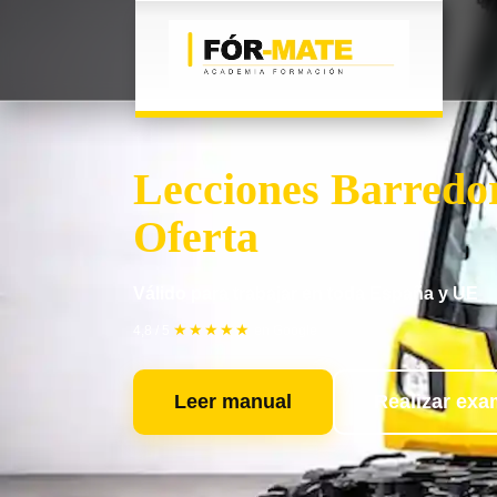
Lecciones Barredor
Oferta
Válido para trabajar en toda España y UE
★★★★★
4,8 / 5
en Google
Leer manual
Realizar ex