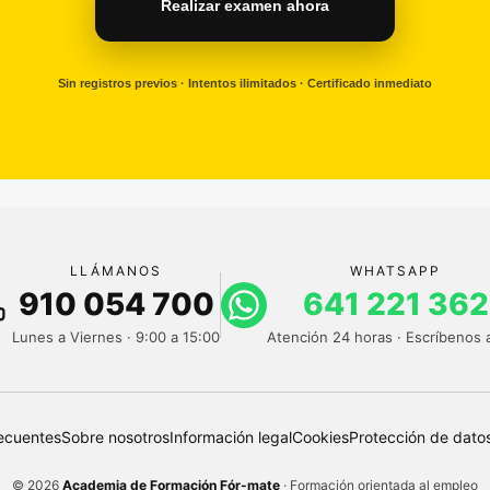
Realizar examen ahora
Sin registros previos · Intentos ilimitados · Certificado inmediato
LLÁMANOS
WHATSAPP
910 054 700
641 221 362
Lunes a Viernes · 9:00 a 15:00
Atención 24 horas · Escríbenos 
ecuentes
Sobre nosotros
Información legal
Cookies
Protección de dato
© 2026
Academia de Formación Fór-mate
· Formación orientada al empleo