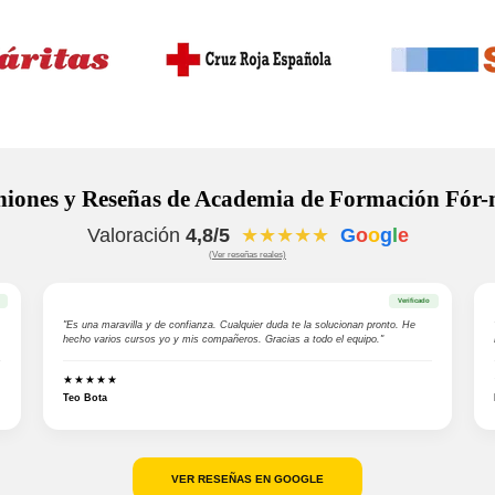
niones y Reseñas de Academia de Formación Fór-
Valoración
4,8/5
★★★★★
G
o
o
g
l
e
(Ver reseñas reales)
Verificado
"Es una maravilla y de confianza. Cualquier duda te la solucionan pronto. He
hecho varios cursos yo y mis compañeros. Gracias a todo el equipo."
★★★★★
Teo Bota
VER RESEÑAS EN GOOGLE