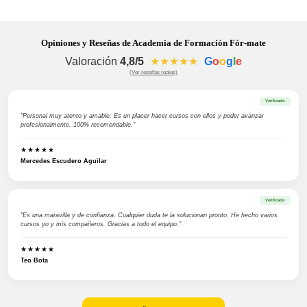
Opiniones y Reseñas de Academia de Formación Fór-mate
Valoración
4,8/5
★★★★★
G
o
o
g
l
e
(Ver reseñas reales)
Verificado
"Personal muy atento y amable. Es un placer hacer cursos con ellos y poder avanzar
profesionalmente. 100% recomendable."
★★★★★
Mercedes Escudero Aguilar
Verificado
"Es una maravilla y de confianza. Cualquier duda te la solucionan pronto. He hecho varios
cursos yo y mis compañeros. Gracias a todo el equipo."
★★★★★
Teo Bota