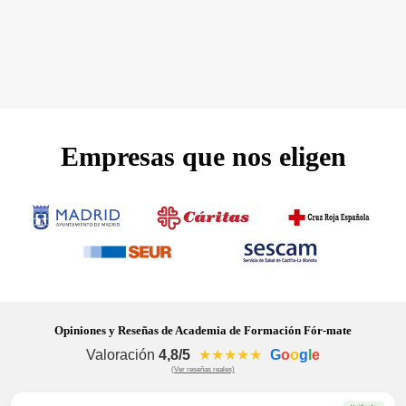
Empresas que nos eligen
Opiniones y Reseñas de Academia de Formación Fór-mate
Valoración
4,8/5
★★★★★
G
o
o
g
l
e
(Ver reseñas reales)