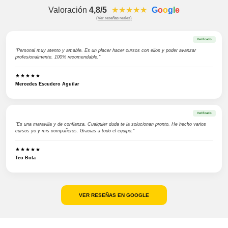
Valoración
4,8/5
★★★★★
G
o
o
g
l
e
(Ver reseñas reales)
Verificado
"Personal muy atento y amable. Es un placer hacer cursos con ellos y poder avanzar
profesionalmente. 100% recomendable."
★★★★★
Mercedes Escudero Aguilar
Verificado
"Es una maravilla y de confianza. Cualquier duda te la solucionan pronto. He hecho varios
cursos yo y mis compañeros. Gracias a todo el equipo."
★★★★★
Teo Bota
VER RESEÑAS EN GOOGLE