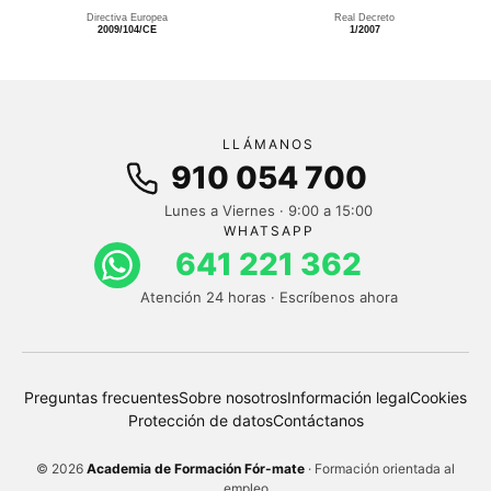
Directiva Europea
Real Decreto
2009/104/CE
1/2007
LLÁMANOS
910 054 700
Lunes a Viernes · 9:00 a 15:00
WHATSAPP
641 221 362
Atención 24 horas · Escríbenos ahora
Preguntas frecuentes
Sobre nosotros
Información legal
Cookies
Protección de datos
Contáctanos
© 2026
Academia de Formación Fór-mate
· Formación orientada al
empleo