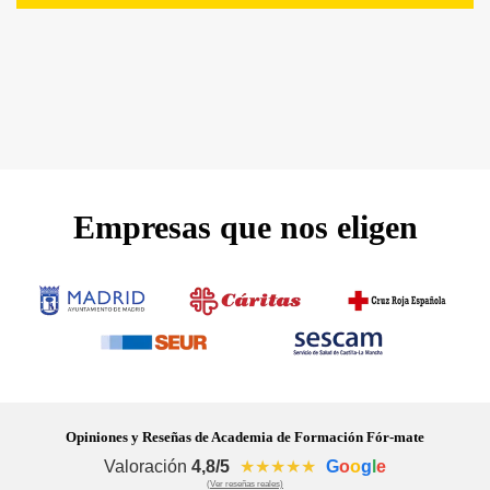
Empresas que nos eligen
Opiniones y Reseñas de Academia de Formación Fór-mate
Valoración
4,8/5
★★★★★
G
o
o
g
l
e
(Ver reseñas reales)