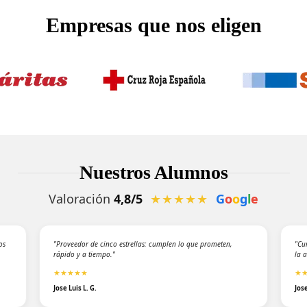
Empresas que nos eligen
Nuestros Alumnos
Valoración
4,8/5
★★★★★
G
o
o
g
l
e
os
"Proveedor de cinco estrellas: cumplen lo que prometen,
"Cu
rápido y a tiempo."
la 
★★★★★
★
Jose Luis L. G.
Jos