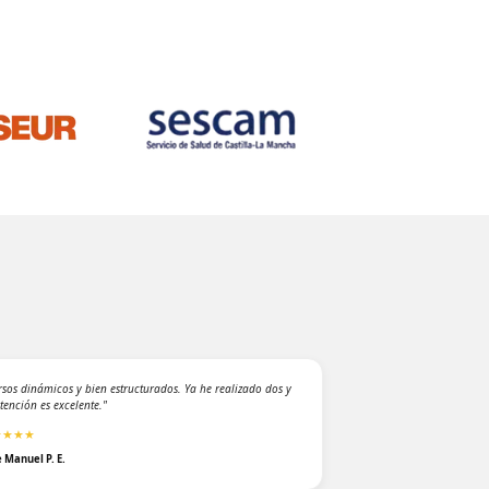
rsos dinámicos y bien estructurados. Ya he realizado dos y
atención es excelente."
★★★★
e Manuel P. E.