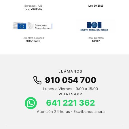
Europass / UE
Ley 30/2015
(UE) 2018/646
Directiva Europea
Real Decreto
2009/104/CE
1/2007
LLÁMANOS
910 054 700
Lunes a Viernes · 9:00 a 15:00
WHATSAPP
641 221 362
Atención 24 horas · Escríbenos ahora