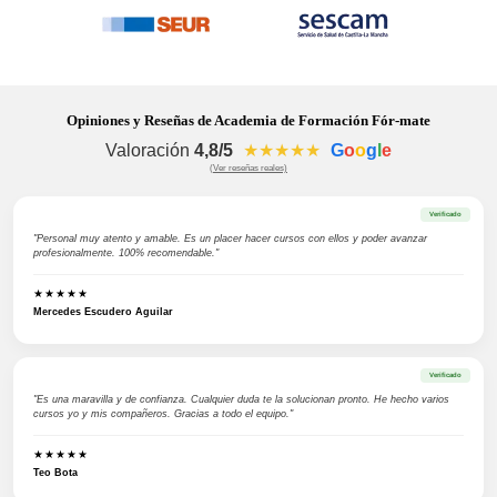
Opiniones y Reseñas de Academia de Formación Fór-mate
Valoración
4,8/5
★★★★★
G
o
o
g
l
e
(Ver reseñas reales)
Verificado
"Personal muy atento y amable. Es un placer hacer cursos con ellos y poder avanzar
profesionalmente. 100% recomendable."
★★★★★
Mercedes Escudero Aguilar
Verificado
"Es una maravilla y de confianza. Cualquier duda te la solucionan pronto. He hecho varios
cursos yo y mis compañeros. Gracias a todo el equipo."
★★★★★
Teo Bota