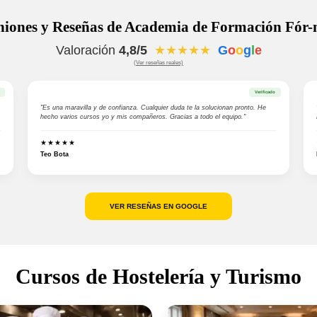
niones y Reseñas de Academia de Formación Fór-
Valoración
4,8/5
★★★★★
G
o
o
g
l
e
(Ver reseñas reales)
Verificado
"Es una maravilla y de confianza. Cualquier duda te la solucionan pronto. He
hecho varios cursos yo y mis compañeros. Gracias a todo el equipo."
★★★★★
Teo Bota
VER RESEÑAS EN GOOGLE
Cursos de Hostelería y Turismo