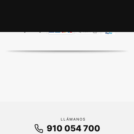
|
|
|
🔒
Pago 100% seguro
LLÁMANOS
910 054 700