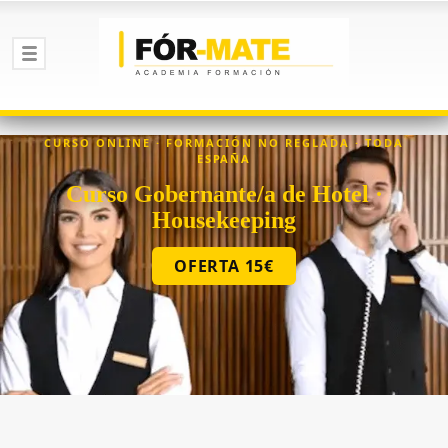
CURSO ONLINE · FORMACIÓN NO REGLADA · TODA
ESPAÑA
Curso Gobernante/a de Hotel ·
Housekeeping
OFERTA 15€