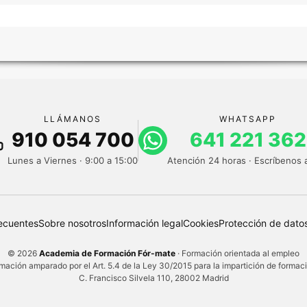
LLÁMANOS
WHATSAPP
910 054 700
641 221 362
Lunes a Viernes · 9:00 a 15:00
Atención 24 horas · Escríbenos 
ecuentes
Sobre nosotros
Información legal
Cookies
Protección de dato
© 2026
Academia de Formación Fór-mate
· Formación orientada al empleo
mación amparado por el Art. 5.4 de la Ley 30/2015 para la impartición de formac
C. Francisco Silvela 110, 28002 Madrid