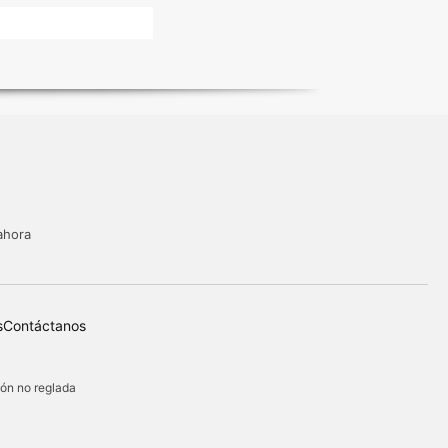
ahora
s
Contáctanos
ión no reglada