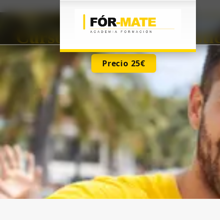
CURSO ONLINE · FORMACIÓN NO REGLADA · TODA ESPA
Curso Animación Turísti
Precio 25€