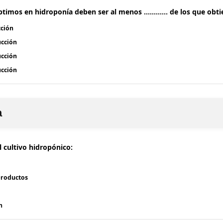
timos en hidroponía deben ser al menos ............ de los que ob
cción
ucción
ucción
ucción
a
l cultivo hidropónico:
 productos
n