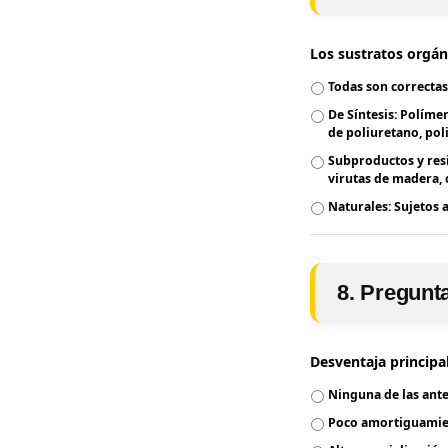
Los sustratos orgáni
Todas son correcta
De Síntesis: Polím
de poliuretano, pol
Subproductos y resid
virutas de madera, c
Naturales: Sujetos 
8. Pregunt
Desventaja principal
Ninguna de las ant
Poco amortiguamien