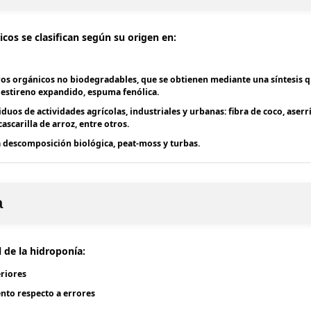
cos se clasifican según su origen en:
s
eros orgánicos no biodegradables, que se obtienen mediante una síntesis 
iestireno expandido, espuma fenólica.
uos de actividades agrícolas, industriales y urbanas: fibra de coco, aserrí
ascarilla de arroz, entre otros.
a descomposición biológica, peat-moss y turbas.
a
 de la hidroponía:
eriores
to respecto a errores