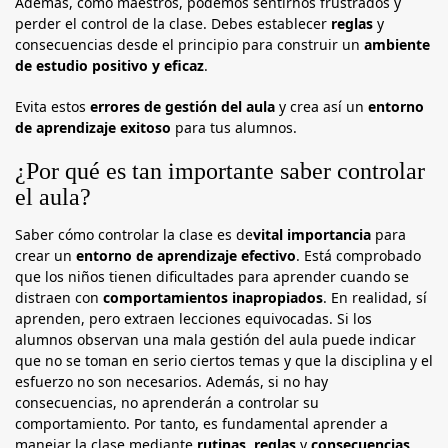
Además, como maestros, podemos sentirnos frustrados y
perder el control de la clase. Debes establecer
reglas
y
consecuencias desde el principio para construir un
ambiente
de estudio positivo y eficaz
.
Evita estos
errores de gestión del aula
y crea así un
entorno
de aprendizaje exitoso
para tus alumnos.
¿Por qué es tan importante saber controlar
el aula?
Saber cómo controlar la clase es de
vital importancia
para
crear un
entorno de aprendizaje efectivo
. Está comprobado
que los niños tienen dificultades para aprender cuando se
distraen con
comportamientos inapropiados
. En realidad, sí
aprenden, pero extraen lecciones equivocadas. Si los
alumnos observan una mala gestión del aula puede indicar
que no se toman en serio ciertos temas y que la disciplina y el
esfuerzo no son necesarios. Además, si no hay
consecuencias, no aprenderán a controlar su
comportamiento. Por tanto, es fundamental aprender a
manejar la clase mediante
rutinas
,
reglas
y
consecuencias